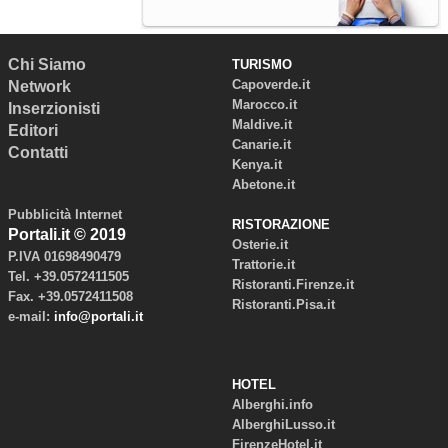
Chi Siamo
TURISMO
Capoverde.it
Network
Marocco.it
Inserzionisti
Maldive.it
Editori
Canarie.it
Contatti
Kenya.it
Abetone.it
Pubblicità Internet
RISTORAZIONE
Portali.it © 2019
Osterie.it
P.IVA 01698490479
Trattorie.it
Tel. +39.0572411505
Ristoranti.Firenze.it
Fax. +39.0572411508
Ristoranti.Pisa.it
e-mail:
info@portali.it
HOTEL
Alberghi.info
AlberghiLusso.it
FirenzeHotel.it