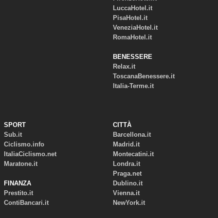
LuccaHotel.it
PisaHotel.it
VeneziaHotel.it
RomaHotel.it
BENESSERE
Relax.it
ToscanaBenessere.it
Italia-Terme.it
SPORT
CITTÀ
Sub.it
Barcellona.it
Ciclismo.info
Madrid.it
ItaliaCiclismo.net
Montecatini.it
Maratone.it
Londra.it
Praga.net
FINANZA
Dublino.it
Prestito.it
Vienna.it
ContiBancari.it
NewYork.it