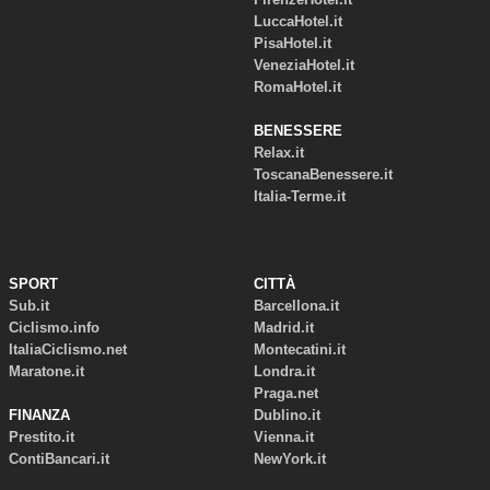
LuccaHotel.it
PisaHotel.it
VeneziaHotel.it
RomaHotel.it
BENESSERE
Relax.it
ToscanaBenessere.it
Italia-Terme.it
SPORT
CITTÀ
Sub.it
Barcellona.it
Ciclismo.info
Madrid.it
ItaliaCiclismo.net
Montecatini.it
Maratone.it
Londra.it
Praga.net
FINANZA
Dublino.it
Prestito.it
Vienna.it
ContiBancari.it
NewYork.it