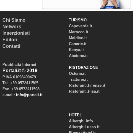
Chi Siamo
TURISMO
Capoverde.it
Network
Marocco.it
Inserzionisti
Maldive.it
Editori
Canarie.it
Contatti
Kenya.it
Abetone.it
Pubblicità Internet
RISTORAZIONE
Portali.it © 2019
Osterie.it
P.IVA 01698490479
Trattorie.it
Tel. +39.0572411505
Ristoranti.Firenze.it
Fax. +39.0572411508
Ristoranti.Pisa.it
e-mail:
info@portali.it
HOTEL
Alberghi.info
AlberghiLusso.it
FirenzeHotel.it