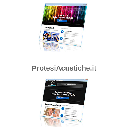
ProtesiAcustiche.it