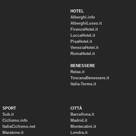
HOTEL
Alberghi.info
AlberghiLusso.it
FirenzeHotel.it
LuccaHotel.it
PisaHotel.it
VeneziaHotel.it
RomaHotel.it
BENESSERE
Relax.it
ToscanaBenessere.it
Italia-Terme.it
SPORT
CITTÀ
Sub.it
Barcellona.it
Ciclismo.info
Madrid.it
ItaliaCiclismo.net
Montecatini.it
Maratone.it
Londra.it