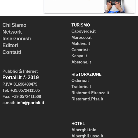
Chi Siamo
TURISMO
Capoverde.it
Network
Marocco.it
Inserzionisti
Maldive.it
Editori
Canarie.it
Contatti
Kenya.it
Abetone.it
Pubblicità Internet
RISTORAZIONE
Portali.it © 2019
Osterie.it
P.IVA 01698490479
Trattorie.it
Tel. +39.0572411505
Ristoranti.Firenze.it
Fax. +39.0572411508
Ristoranti.Pisa.it
e-mail:
info@portali.it
HOTEL
Alberghi.info
AlberghiLusso.it