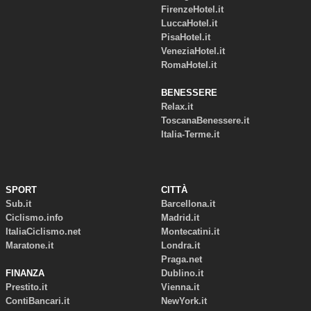
FirenzeHotel.it
LuccaHotel.it
PisaHotel.it
VeneziaHotel.it
RomaHotel.it
BENESSERE
Relax.it
ToscanaBenessere.it
Italia-Terme.it
SPORT
CITTÀ
Sub.it
Barcellona.it
Ciclismo.info
Madrid.it
ItaliaCiclismo.net
Montecatini.it
Maratone.it
Londra.it
Praga.net
FINANZA
Dublino.it
Prestito.it
Vienna.it
ContiBancari.it
NewYork.it