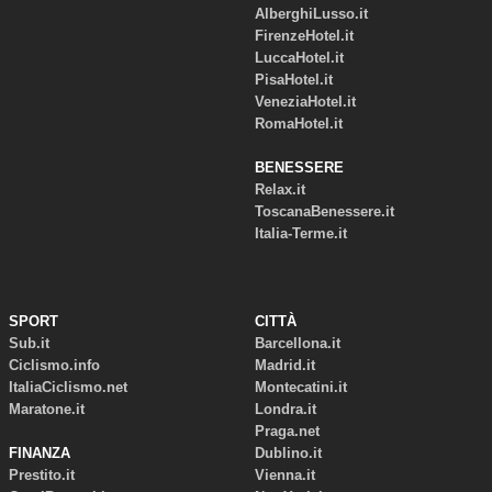
AlberghiLusso.it
FirenzeHotel.it
LuccaHotel.it
PisaHotel.it
VeneziaHotel.it
RomaHotel.it
BENESSERE
Relax.it
ToscanaBenessere.it
Italia-Terme.it
SPORT
CITTÀ
Sub.it
Barcellona.it
Ciclismo.info
Madrid.it
ItaliaCiclismo.net
Montecatini.it
Maratone.it
Londra.it
Praga.net
FINANZA
Dublino.it
Prestito.it
Vienna.it