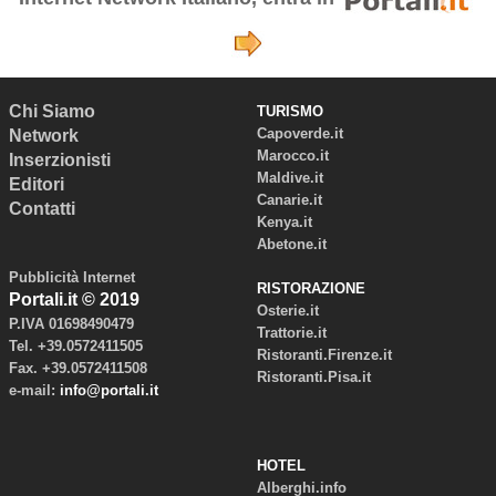
Chi Siamo
TURISMO
Capoverde.it
Network
Marocco.it
Inserzionisti
Maldive.it
Editori
Canarie.it
Contatti
Kenya.it
Abetone.it
Pubblicità Internet
RISTORAZIONE
Portali.it © 2019
Osterie.it
P.IVA 01698490479
Trattorie.it
Tel. +39.0572411505
Ristoranti.Firenze.it
Fax. +39.0572411508
Ristoranti.Pisa.it
e-mail:
info@portali.it
HOTEL
Alberghi.info