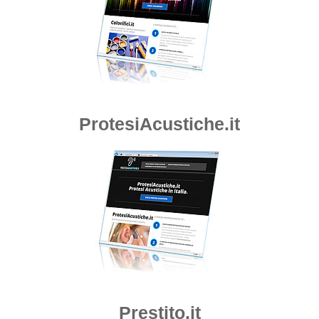
ProtesiAcustiche.it
Prestito.it