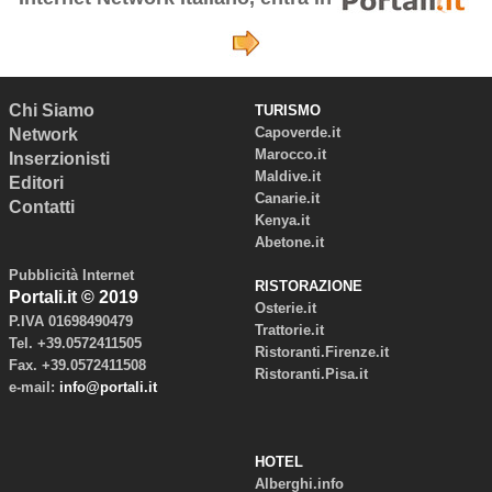
Chi Siamo
TURISMO
Capoverde.it
Network
Marocco.it
Inserzionisti
Maldive.it
Editori
Canarie.it
Contatti
Kenya.it
Abetone.it
Pubblicità Internet
RISTORAZIONE
Portali.it © 2019
Osterie.it
P.IVA 01698490479
Trattorie.it
Tel. +39.0572411505
Ristoranti.Firenze.it
Fax. +39.0572411508
Ristoranti.Pisa.it
e-mail:
info@portali.it
HOTEL
Alberghi.info