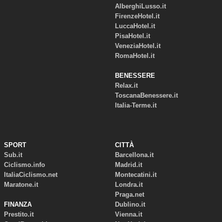
AlberghiLusso.it
FirenzeHotel.it
LuccaHotel.it
PisaHotel.it
VeneziaHotel.it
RomaHotel.it
BENESSERE
Relax.it
ToscanaBenessere.it
Italia-Terme.it
SPORT
CITTÀ
Sub.it
Barcellona.it
Ciclismo.info
Madrid.it
ItaliaCiclismo.net
Montecatini.it
Maratone.it
Londra.it
Praga.net
FINANZA
Dublino.it
Prestito.it
Vienna.it