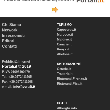
Chi Siamo
TURISMO
Capoverde.it
Network
Marocco.it
Inserzionisti
Maldive.it
Editori
Canarie.it
Contatti
Kenya.it
Abetone.it
Pubblicità Internet
RISTORAZIONE
Portali.it © 2019
Osterie.it
P.IVA 01698490479
Trattorie.it
Tel. +39.0572411505
Ristoranti.Firenze.it
Fax. +39.0572411508
Ristoranti.Pisa.it
e-mail:
info@portali.it
HOTEL
Alberghi.info