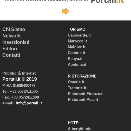
Chi Siamo
TURISMO
Capoverde.it
Network
Marocco.it
Inserzionisti
Maldive.it
Editori
Canarie.it
Contatti
Kenya.it
Abetone.it
Pubblicità Internet
RISTORAZIONE
Portali.it © 2019
Osterie.it
P.IVA 01698490479
Trattorie.it
Tel. +39.0572411505
Ristoranti.Firenze.it
Fax. +39.0572411508
Ristoranti.Pisa.it
e-mail:
info@portali.it
HOTEL
Alberghi.info