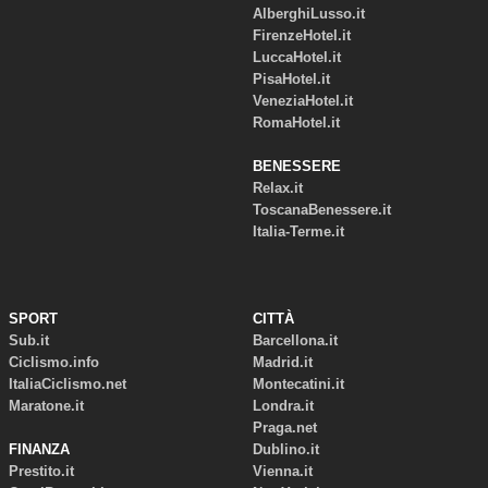
AlberghiLusso.it
FirenzeHotel.it
LuccaHotel.it
PisaHotel.it
VeneziaHotel.it
RomaHotel.it
BENESSERE
Relax.it
ToscanaBenessere.it
Italia-Terme.it
SPORT
CITTÀ
Sub.it
Barcellona.it
Ciclismo.info
Madrid.it
ItaliaCiclismo.net
Montecatini.it
Maratone.it
Londra.it
Praga.net
FINANZA
Dublino.it
Prestito.it
Vienna.it