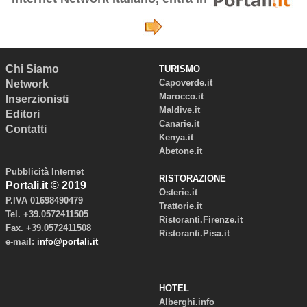
Chi Siamo
TURISMO
Capoverde.it
Network
Marocco.it
Inserzionisti
Maldive.it
Editori
Canarie.it
Contatti
Kenya.it
Abetone.it
Pubblicità Internet
RISTORAZIONE
Portali.it © 2019
Osterie.it
P.IVA 01698490479
Trattorie.it
Tel. +39.0572411505
Ristoranti.Firenze.it
Fax. +39.0572411508
Ristoranti.Pisa.it
e-mail:
info@portali.it
HOTEL
Alberghi.info