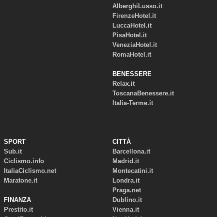
AlberghiLusso.it
FirenzeHotel.it
LuccaHotel.it
PisaHotel.it
VeneziaHotel.it
RomaHotel.it
BENESSERE
Relax.it
ToscanaBenessere.it
Italia-Terme.it
SPORT
CITTÀ
Sub.it
Barcellona.it
Ciclismo.info
Madrid.it
ItaliaCiclismo.net
Montecatini.it
Maratone.it
Londra.it
Praga.net
FINANZA
Dublino.it
Prestito.it
Vienna.it