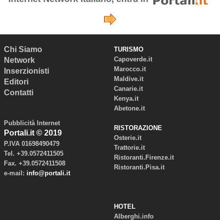
Chi Siamo
TURISMO
Capoverde.it
Network
Marocco.it
Inserzionisti
Maldive.it
Editori
Canarie.it
Contatti
Kenya.it
Abetone.it
Pubblicità Internet
RISTORAZIONE
Portali.it © 2019
Osterie.it
P.IVA 01698490479
Trattorie.it
Tel. +39.0572411505
Ristoranti.Firenze.it
Fax. +39.0572411508
Ristoranti.Pisa.it
e-mail:
info@portali.it
HOTEL
Alberghi.info