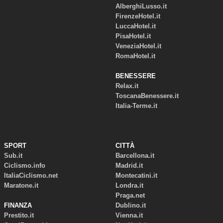
AlberghiLusso.it
FirenzeHotel.it
LuccaHotel.it
PisaHotel.it
VeneziaHotel.it
RomaHotel.it
BENESSERE
Relax.it
ToscanaBenessere.it
Italia-Terme.it
SPORT
CITTÀ
Sub.it
Barcellona.it
Ciclismo.info
Madrid.it
ItaliaCiclismo.net
Montecatini.it
Maratone.it
Londra.it
Praga.net
FINANZA
Dublino.it
Prestito.it
Vienna.it