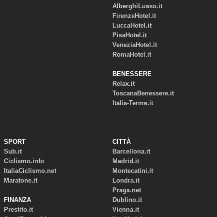
AlberghiLusso.it
FirenzeHotel.it
LuccaHotel.it
PisaHotel.it
VeneziaHotel.it
RomaHotel.it
BENESSERE
Relax.it
ToscanaBenessere.it
Italia-Terme.it
SPORT
CITTÀ
Sub.it
Barcellona.it
Ciclismo.info
Madrid.it
ItaliaCiclismo.net
Montecatini.it
Maratone.it
Londra.it
Praga.net
FINANZA
Dublino.it
Prestito.it
Vienna.it