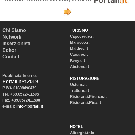
Chi Siamo
TURISMO
Capoverde.it
Network
Marocco.it
Inserzionisti
Maldive.it
Editori
Canarie.it
Contatti
Kenya.it
Abetone.it
Pubblicità Internet
RISTORAZIONE
Portali.it © 2019
Osterie.it
P.IVA 01698490479
Trattorie.it
Tel. +39.0572411505
Ristoranti.Firenze.it
Fax. +39.0572411508
Ristoranti.Pisa.it
e-mail:
info@portali.it
HOTEL
Alberghi.info