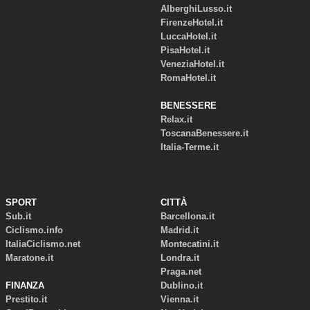
AlberghiLusso.it
FirenzeHotel.it
LuccaHotel.it
PisaHotel.it
VeneziaHotel.it
RomaHotel.it
BENESSERE
Relax.it
ToscanaBenessere.it
Italia-Terme.it
SPORT
CITTÀ
Sub.it
Barcellona.it
Ciclismo.info
Madrid.it
ItaliaCiclismo.net
Montecatini.it
Maratone.it
Londra.it
Praga.net
FINANZA
Dublino.it
Prestito.it
Vienna.it