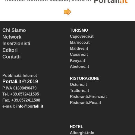
Chi Siamo
TURISMO
Capoverde.it
Network
Marocco.it
Inserzionisti
Maldive.it
Editori
Canarie.it
Contatti
Kenya.it
Abetone.it
Pubblicità Internet
RISTORAZIONE
Portali.it © 2019
Osterie.it
P.IVA 01698490479
Trattorie.it
Tel. +39.0572411505
Ristoranti.Firenze.it
Fax. +39.0572411508
Ristoranti.Pisa.it
e-mail:
info@portali.it
HOTEL
Alberghi.info