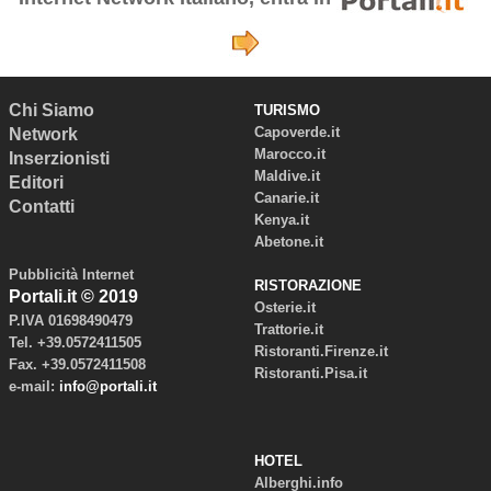
Chi Siamo
TURISMO
Capoverde.it
Network
Marocco.it
Inserzionisti
Maldive.it
Editori
Canarie.it
Contatti
Kenya.it
Abetone.it
Pubblicità Internet
RISTORAZIONE
Portali.it © 2019
Osterie.it
P.IVA 01698490479
Trattorie.it
Tel. +39.0572411505
Ristoranti.Firenze.it
Fax. +39.0572411508
Ristoranti.Pisa.it
e-mail:
info@portali.it
HOTEL
Alberghi.info