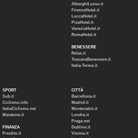
AlberghiLusso.it
FirenzeHotel.it
LuccaHotel.it
PisaHotel.it
VeneziaHotel.it
RomaHotel.it
BENESSERE
Relax.it
ToscanaBenessere.it
Italia-Terme.it
SPORT
CITTÀ
Sub.it
Barcellona.it
Ciclismo.info
Madrid.it
ItaliaCiclismo.net
Montecatini.it
Maratone.it
Londra.it
Praga.net
FINANZA
Dublino.it
Prestito.it
Vienna.it