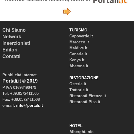
Chi Siamo
TURISMO
Capoverde.it
Network
Marocco.it
Inserzionisti
Maldive.it
Editori
Canarie.it
Contatti
Kenya.it
Abetone.it
Pubblicità Internet
RISTORAZIONE
Portali.it © 2019
Osterie.it
P.IVA 01698490479
Trattorie.it
Tel. +39.0572411505
Ristoranti.Firenze.it
Fax. +39.0572411508
Ristoranti.Pisa.it
e-mail:
info@portali.it
HOTEL
Alberghi.info