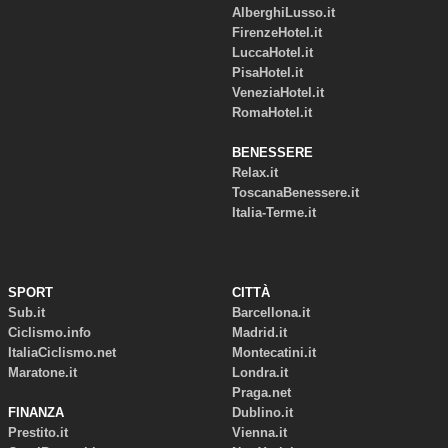
AlberghiLusso.it
FirenzeHotel.it
LuccaHotel.it
PisaHotel.it
VeneziaHotel.it
RomaHotel.it
BENESSERE
Relax.it
ToscanaBenessere.it
Italia-Terme.it
SPORT
CITTÀ
Sub.it
Barcellona.it
Ciclismo.info
Madrid.it
ItaliaCiclismo.net
Montecatini.it
Maratone.it
Londra.it
Praga.net
FINANZA
Dublino.it
Prestito.it
Vienna.it