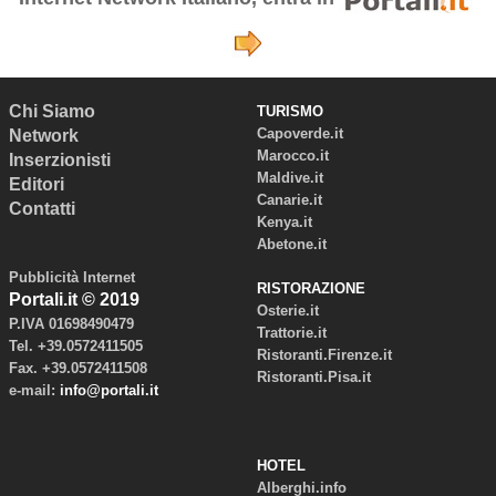
Chi Siamo
TURISMO
Capoverde.it
Network
Marocco.it
Inserzionisti
Maldive.it
Editori
Canarie.it
Contatti
Kenya.it
Abetone.it
Pubblicità Internet
RISTORAZIONE
Portali.it © 2019
Osterie.it
P.IVA 01698490479
Trattorie.it
Tel. +39.0572411505
Ristoranti.Firenze.it
Fax. +39.0572411508
Ristoranti.Pisa.it
e-mail:
info@portali.it
HOTEL
Alberghi.info