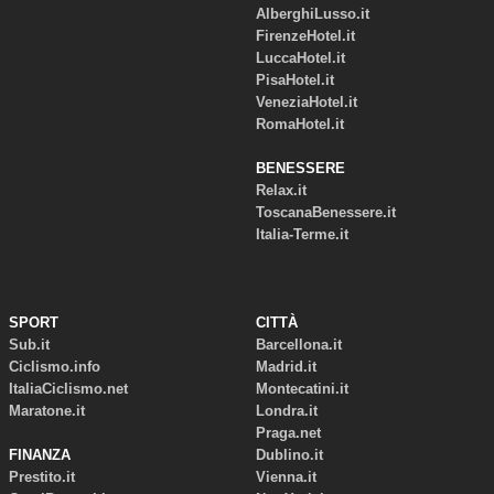
AlberghiLusso.it
FirenzeHotel.it
LuccaHotel.it
PisaHotel.it
VeneziaHotel.it
RomaHotel.it
BENESSERE
Relax.it
ToscanaBenessere.it
Italia-Terme.it
SPORT
CITTÀ
Sub.it
Barcellona.it
Ciclismo.info
Madrid.it
ItaliaCiclismo.net
Montecatini.it
Maratone.it
Londra.it
Praga.net
FINANZA
Dublino.it
Prestito.it
Vienna.it