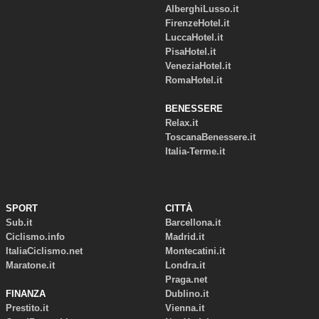
AlberghiLusso.it
FirenzeHotel.it
LuccaHotel.it
PisaHotel.it
VeneziaHotel.it
RomaHotel.it
BENESSERE
Relax.it
ToscanaBenessere.it
Italia-Terme.it
SPORT
CITTÀ
Sub.it
Barcellona.it
Ciclismo.info
Madrid.it
ItaliaCiclismo.net
Montecatini.it
Maratone.it
Londra.it
Praga.net
FINANZA
Dublino.it
Prestito.it
Vienna.it