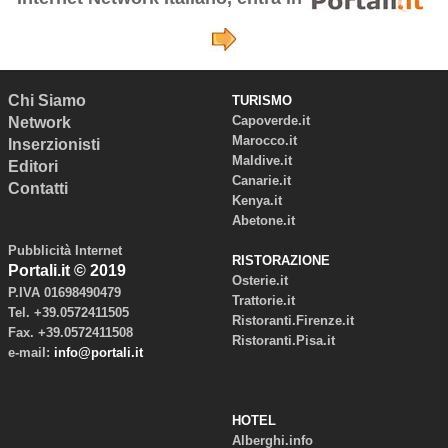
Chi Siamo
TURISMO
Capoverde.it
Network
Marocco.it
Inserzionisti
Maldive.it
Editori
Canarie.it
Contatti
Kenya.it
Abetone.it
Pubblicità Internet
RISTORAZIONE
Portali.it © 2019
Osterie.it
P.IVA 01698490479
Trattorie.it
Tel. +39.0572411505
Ristoranti.Firenze.it
Fax. +39.0572411508
Ristoranti.Pisa.it
e-mail:
info@portali.it
HOTEL
Alberghi.info