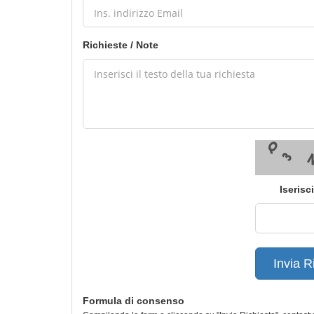
Richieste / Note
Iserisc
Invia R
Formula di consenso