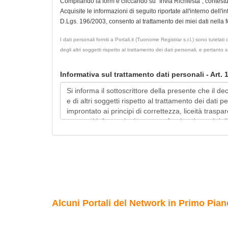
Compilando la form e cliccando su "Invia Richiesta", contest
Acquisite le informazioni di seguito riportate all'interno dell'i
D.Lgs. 196/2003, consento al trattamento dei miei dati nella for
I dati personali forniti a Portali.it (Tuonome Registrar s.r.l.) sono tutel
degli altri soggetti rispetto al trattamento dei dati personali, e pertanto
Informativa sul trattamento dati personali - Art.
Alcuni Portali del Network in Primo Pian