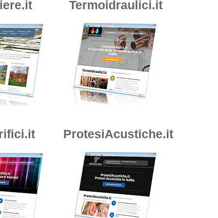
iere.it
Termoidraulici.it
ifici.it
ProtesiAcustiche.it