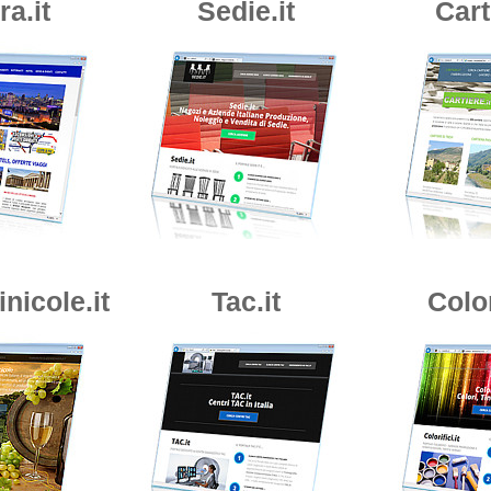
a.it
Sedie.it
Cart
nicole.it
Tac.it
Color