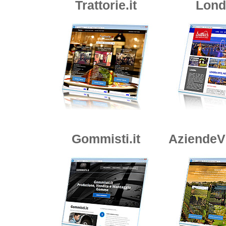
Trattorie.it
Londr
Gommisti.it
AziendeVi