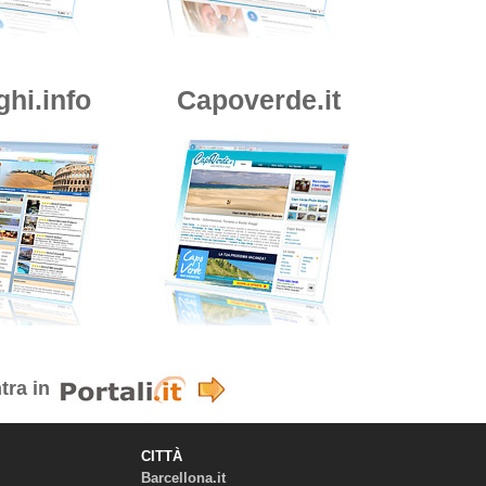
ghi.info
Capoverde.it
tra in
CITTÀ
Barcellona.it