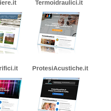
iere.it
Termoidraulici.it
ifici.it
ProtesiAcustiche.it