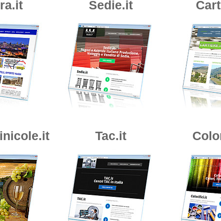
a.it
Sedie.it
Cart
nicole.it
Tac.it
Color