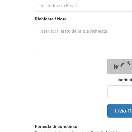
Richieste / Note
Iserisc
Invia R
Formula di consenso