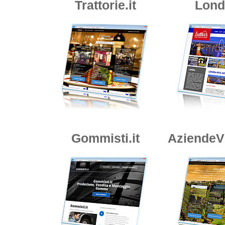
Trattorie.it
Londr
Gommisti.it
AziendeVi