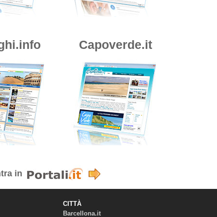
ghi.info
Capoverde.it
tra in
CITTÀ
Barcellona.it