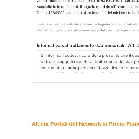
Compilando la form e cliccando su "Invia Richiesta", contest
Acquisite le informazioni di seguito riportate all'interno dell'i
D.Lgs. 196/2003, consento al trattamento dei miei dati nella for
I dati personali forniti a Portali.it (Tuonome Registrar s.r.l.) sono tutel
degli altri soggetti rispetto al trattamento dei dati personali, e pertanto
Informativa sul trattamento dati personali - Art.
Alcuni Portali del Network in Primo Pian