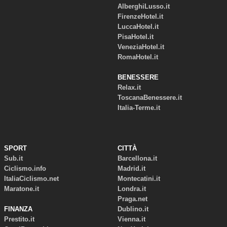
AlberghiLusso.it
FirenzeHotel.it
LuccaHotel.it
PisaHotel.it
VeneziaHotel.it
RomaHotel.it
BENESSERE
Relax.it
ToscanaBenessere.it
Italia-Terme.it
SPORT
CITTÀ
Sub.it
Barcellona.it
Ciclismo.info
Madrid.it
ItaliaCiclismo.net
Montecatini.it
Maratone.it
Londra.it
Praga.net
FINANZA
Dublino.it
Prestito.it
Vienna.it