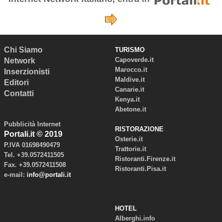
Chi Siamo
TURISMO
Capoverde.it
Network
Marocco.it
Inserzionisti
Maldive.it
Editori
Canarie.it
Contatti
Kenya.it
Abetone.it
Pubblicità Internet
RISTORAZIONE
Portali.it © 2019
Osterie.it
P.IVA 01698490479
Trattorie.it
Tel. +39.0572411505
Ristoranti.Firenze.it
Fax. +39.0572411508
Ristoranti.Pisa.it
e-mail:
info@portali.it
HOTEL
Alberghi.info