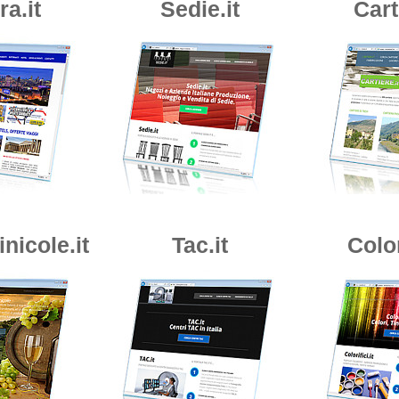
a.it
Sedie.it
Cart
nicole.it
Tac.it
Color