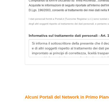
Compilando la form e cliccando su "Invia Richiesta", contest
Acquisite le informazioni di seguito riportate all'interno dell'i
D.Lgs. 196/2003, consento al trattamento dei miei dati nella for
I dati personali forniti a Portali.it (Tuonome Registrar s.r.l.) sono tutel
degli altri soggetti rispetto al trattamento dei dati personali, e pertanto
Informativa sul trattamento dati personali - Art.
Alcuni Portali del Network in Primo Pian