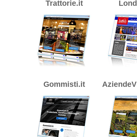
Trattorie.it
Londr
Gommisti.it
AziendeVi