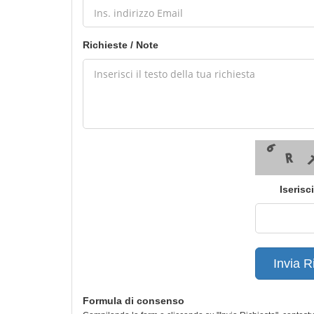
Richieste / Note
Iserisc
Invia R
Formula di consenso