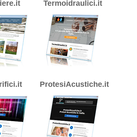
iere.it
Termoidraulici.it
ifici.it
ProtesiAcustiche.it