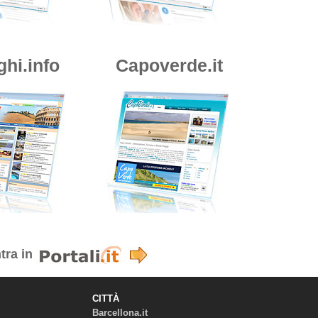
ghi.info
Capoverde.it
tra in
CITTÀ
Barcellona.it