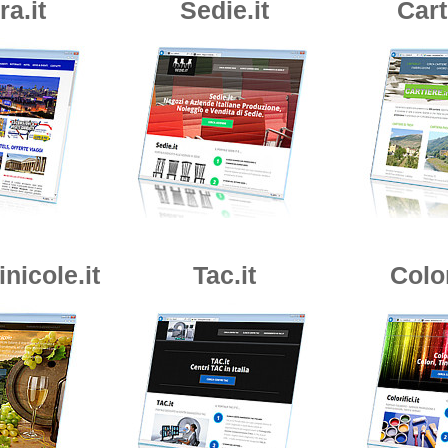
a.it
Sedie.it
Cart
nicole.it
Tac.it
Color