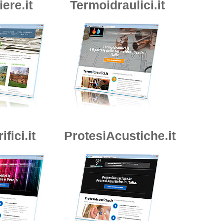
iere.it
Termoidraulici.it
ifici.it
ProtesiAcustiche.it