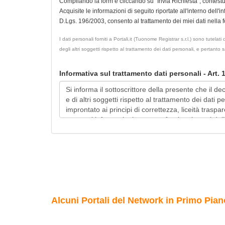
Compilando la form e cliccando su "Invia Richiesta", contest
Acquisite le informazioni di seguito riportate all'interno dell'i
D.Lgs. 196/2003, consento al trattamento dei miei dati nella for
I dati personali forniti a Portali.it (Tuonome Registrar s.r.l.) sono tutel
degli altri soggetti rispetto al trattamento dei dati personali, e pertanto
Informativa sul trattamento dati personali - Art.
Alcuni Portali del Network in Primo Pian