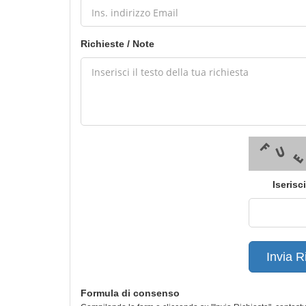
Richieste / Note
Iserisc
Invia R
Formula di consenso