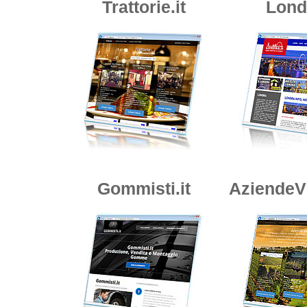
Trattorie.it
Londr
Gommisti.it
AziendeVi