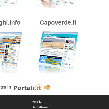
ghi.info
Capoverde.it
tra in
CITTÀ
Barcellona.it