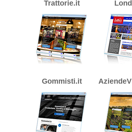
Trattorie.it
Londr
Gommisti.it
AziendeVi