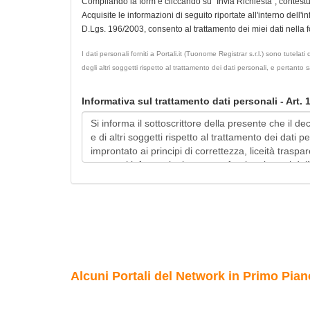
Compilando la form e cliccando su "Invia Richiesta", contest
Acquisite le informazioni di seguito riportate all'interno dell'i
D.Lgs. 196/2003, consento al trattamento dei miei dati nella for
I dati personali forniti a Portali.it (Tuonome Registrar s.r.l.) sono tutel
degli altri soggetti rispetto al trattamento dei dati personali, e pertanto
Informativa sul trattamento dati personali - Art.
Alcuni Portali del Network in Primo Pian