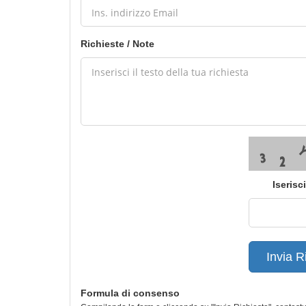
Richieste / Note
Iserisc
Invia R
Formula di consenso