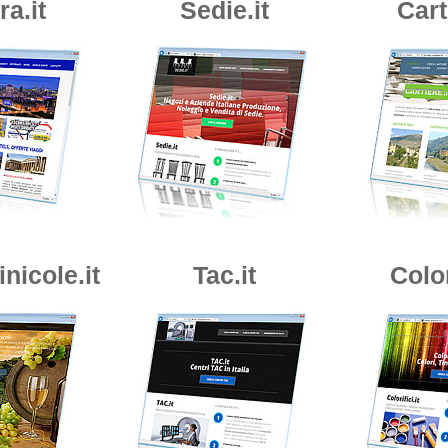
a.it
Sedie.it
Cart
nicole.it
Tac.it
Color