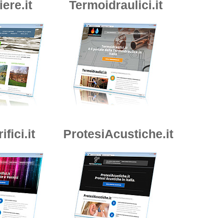
iere.it
Termoidraulici.it
ifici.it
ProtesiAcustiche.it