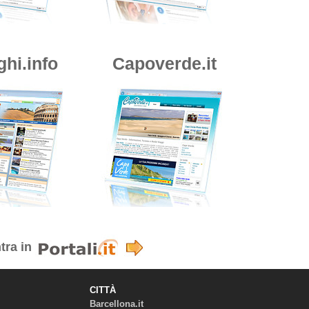
ghi.info
Capoverde.it
tra in
CITTÀ
Barcellona.it